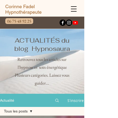
Corinne Fadel
Hypnothérapeute
06 75 48 92 25
ACTUALITÉS du
blog Hypnosaura
Retrouvez tous les articles sur
l'hypnose et soin énergétique
Plusieurs catégories. Laissez vous
guider...
S'inscrire
Actualité
Tous les posts