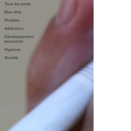
Tous les posts
Bien-être
Phobies
Addictions
Développement
personnel
Hypnose
Anxiété