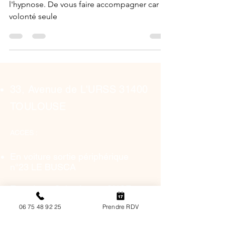
l'hypnothérapie
Arrêter de fumer. Besoin d'aide avec
l'hypnose. De vous faire accompagner car la
volonté seule
33, Avenue de L'URSS 31400
TOULOUSE
ACCES :
En voiture sortie périphérique
n°23 LE BUSCA
06 75 48 92 25
Prendre RDV
En métro: Saint Agne - SNCF