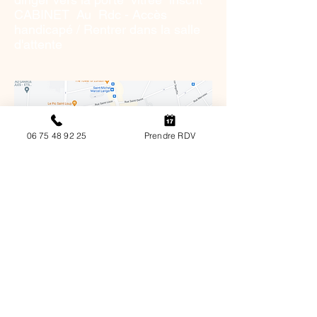
CABINET Au Rdc - Accès
handicapé
​ /
Rentrer dans la salle
d'attente
06 75 48 92 25
Prendre RDV
HORAIRES
Toulouse et en ligne: