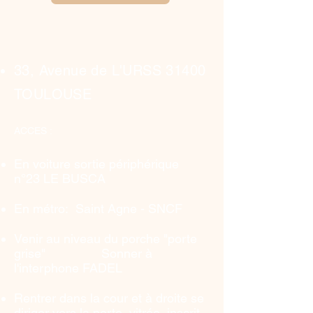
33, Avenue de L'URSS 31400
TOULOUSE
ACCES :
En voiture sortie périphérique
n°23 LE BUSCA
En métro: Saint Agne - SNCF
Venir au niveau du porche "porte
grise"
​Sonner à
l'interphone FADEL
Rentrer dans la cour et à droite se
diriger vers la porte vitrée inscrit