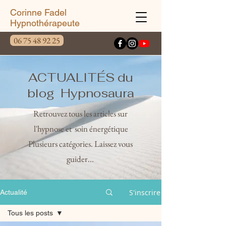
Corinne Fadel
Hypnothérapeute
06 75 48 92 25
ACTUALITÉS du
blog Hypnosaura
Retrouvez tous les articles sur
l'hypnose et soin énergétique
Plusieurs catégories. Laissez vous
guider...
S'inscrire
Actualité
Tous les posts