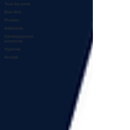
Tous les posts
Bien-être
Phobies
Addictions
Développement
personnel
Hypnose
Anxiété