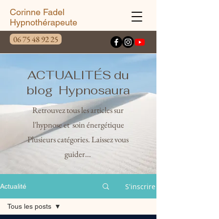
Corinne Fadel
Hypnothérapeute
06 75 48 92 25
ACTUALITÉS du
blog Hypnosaura
Retrouvez tous les articles sur
l'hypnose et soin énergétique
Plusieurs catégories. Laissez vous
guider...
S'inscrire
Actualité
Tous les posts