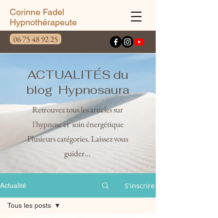
Corinne Fadel
Hypnothérapeute
06 75 48 92 25
ACTUALITÉS du
blog Hypnosaura
Retrouvez tous les articles sur
l'hypnose et soin énergétique
Plusieurs catégories. Laissez vous
guider...
S'inscrire
Actualité
Tous les posts