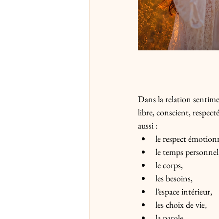
Dans la relation sentime
libre, conscient, respec
aussi :
le respect émotion
le temps personnel
le corps,
les besoins,
l’espace intérieur,
les choix de vie,
la parole.