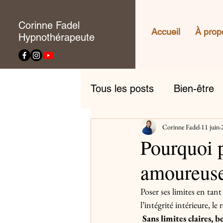
Corinne Fadel
Accueil
À prop
Hypnothérapeute
Tous les posts
Bien-être
Corinne Fadel
11 juin
Anxiété
Pourquoi p
amoureuse
Poser ses limites en tant
l’intégrité intérieure, le
Sans limites claires,
be