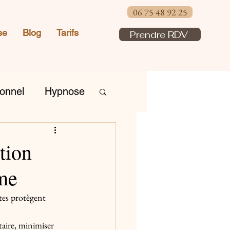
06 75 48 92 25
se
Blog
Tarifs
Prendre RDV
onnel
Hypnose
tion
mme
ites protègent 
 taire, minimiser 