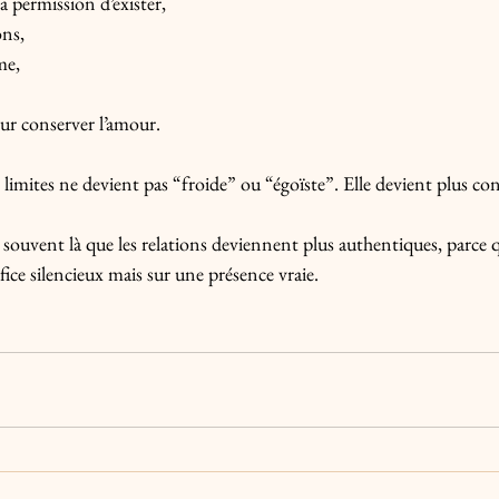
 permission d’exister,
ons,
me,
our conserver l’amour.
imites ne devient pas “froide” ou “égoïste”. Elle devient plus con
 souvent là que les relations deviennent plus authentiques, parce qu
ifice silencieux mais sur une présence vraie.