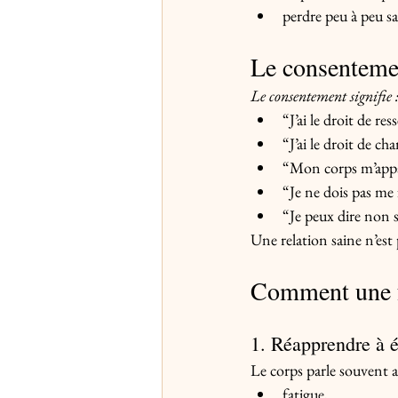
perdre peu à peu sa
Le consentemen
Le consentement signifie 
“J’ai le droit de res
“J’ai le droit de cha
“Mon corps m’appa
“Je ne dois pas me 
“Je peux dire non 
Une relation saine n’est 
Comment une f
1. Réapprendre à é
Le corps parle souvent a
fatigue,