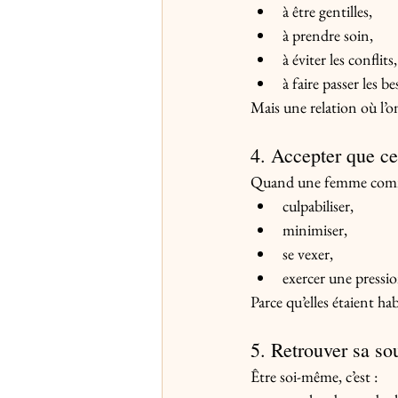
à être gentilles,
à prendre soin,
à éviter les conflits,
à faire passer les b
Mais une relation où l’
4. Accepter que ce
Quand une femme commen
culpabiliser,
minimiser,
se vexer,
exercer une pressi
Parce qu’elles étaient h
5. Retrouver sa so
Être soi-même, c’est :