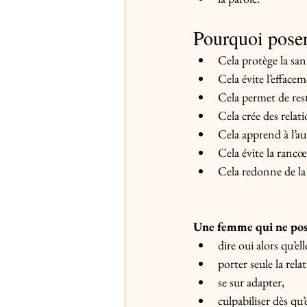
Pourquoi poser 
Cela protège la sa
Cela évite l’effacem
Cela permet de reste
Cela crée des relati
Cela apprend à l’a
Cela évite la rancœ
Cela redonne de la 
Une femme qui ne pose 
dire oui alors qu’el
porter seule la rela
se sur adapter,
culpabiliser dès qu’e